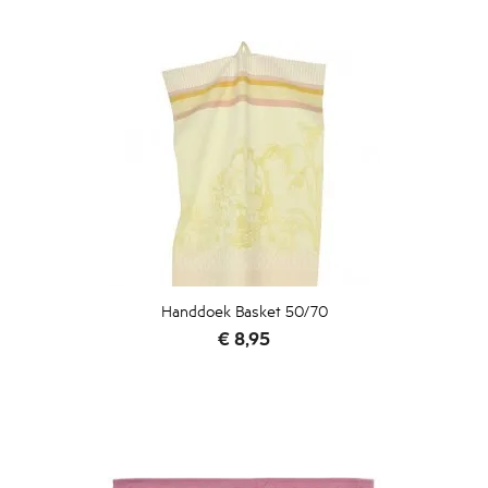
Handdoek Basket 50/70
Prijs
€ 8,95