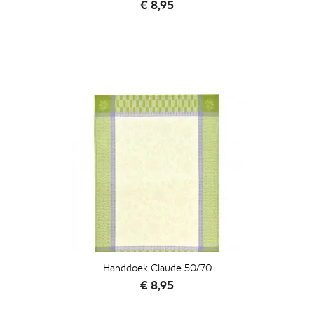
Prijs
€ 8,95
Handdoek Claude 50/70
Prijs
€ 8,95