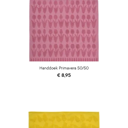
Handdoek Primavera 50/50
Prijs
€ 8,95