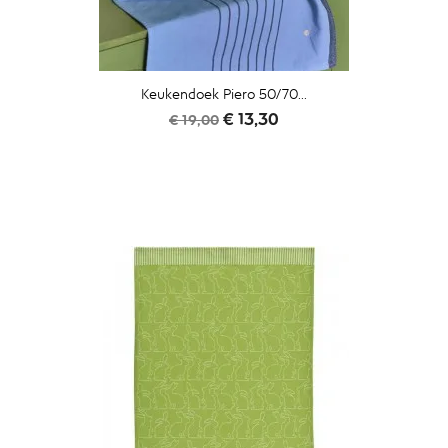
Keukendoek Piero 50/70...
Normale
Prijs
€ 13,30
€ 19,00
prijs