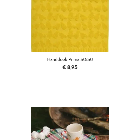
Handdoek Prima 50/50
Prijs
€ 8,95