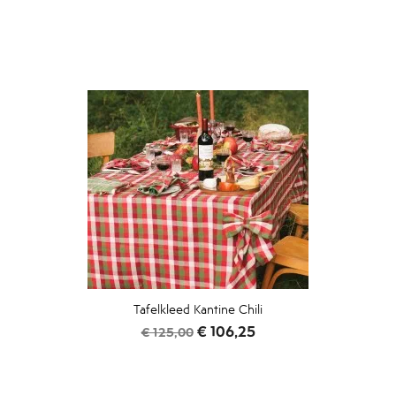
Tafelkleed Kantine Chili
Normale
Prijs
€ 106,25
€ 125,00
prijs