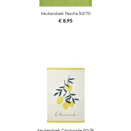
Keukendoek Pascha 50/70
Prijs
€ 8,95
Keukendoek Citronnade 50/75