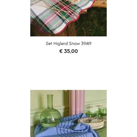
Set Higland Snow 39/49
Prijs
€ 35,00