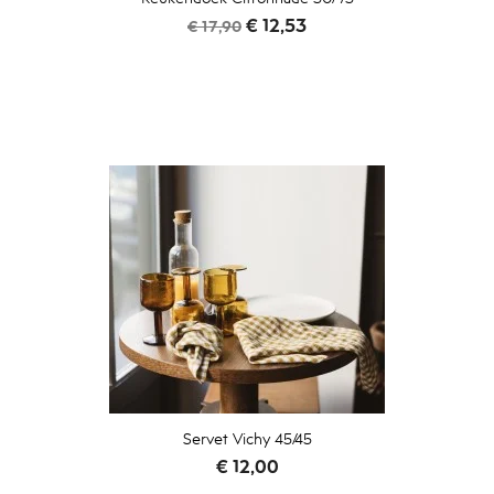
Normale
Prijs
€ 12,53
€ 17,90
prijs
Servet Vichy 45/45
Prijs
€ 12,00