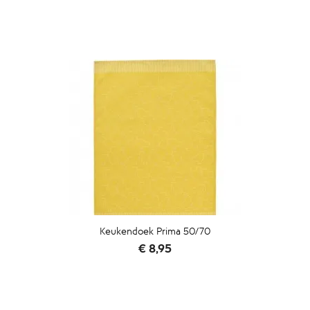
Keukendoek Prima 50/70
Prijs
€ 8,95