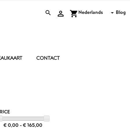
Nederlands
Blog


shopping_cart

EAUKAART
CONTACT
OUDSTIPS
ACCESSOIRES
KAARS
MIST
KUSSEN
STRANDLAKEN
NACHT MASKER
RICE
FLEECE BADJAS
TAS
€ 0,00 - € 165,00
ANDEREN