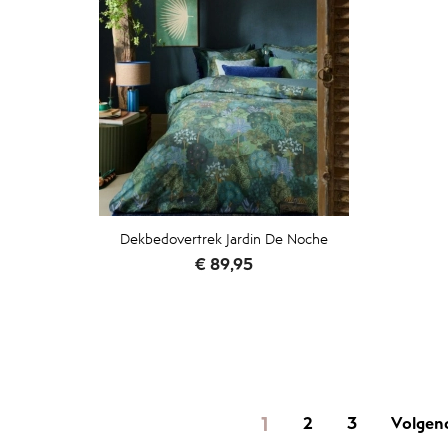
Dekbedovertrek Jardin De Noche
Prijs
€ 89,95
1
2
3
Volgen