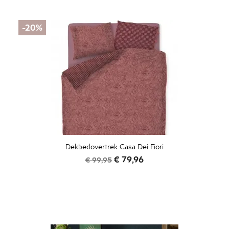
-20%
Dekbedovertrek Casa Dei Fiori
Normale
Prijs
€ 79,96
€ 99,95
prijs