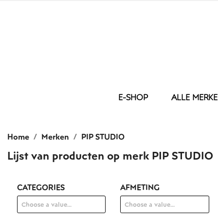
E-SHOP
ALLE MERK
BED
ONS BORDU
BAD
Home
Merken
PIP STUDIO
DEKBED
WASHA
KUSSEN
GASTEN
Lijst van producten op merk PIP STUDIO
DEKBEDOVERTREK
HANDD
KUSSENSLOOP
DOUCH
HOESLAKEN
BADLA
CATEGORIES
AFMETING
LAKEN
BADJAS
MATRAS BESCHERMER
BADMA
PLAID