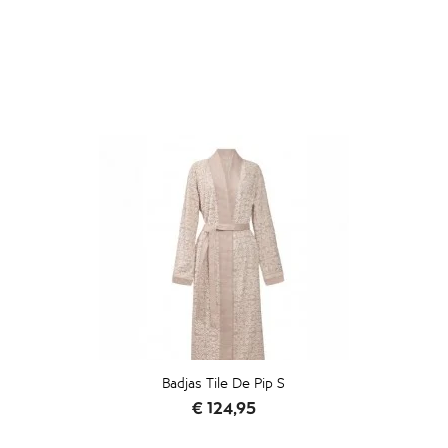
ACCESSOIRES
Badjas Tile De Pip S
Prijs
€ 124,95