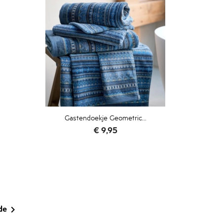
Gastendoekje Geometric...
Prijs
€ 9,95
de
