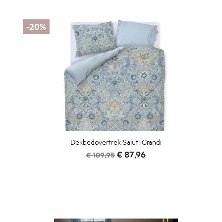
-20%
Dekbedovertrek Saluti Grandi
Normale
Prijs
€ 87,96
€ 109,95
prijs