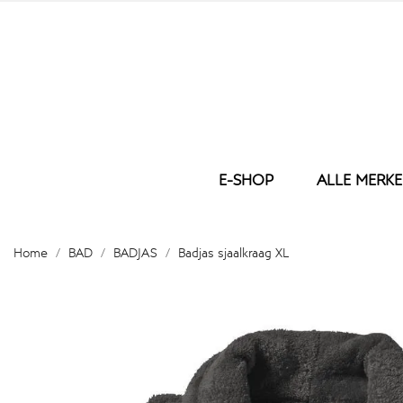
E-SHOP
ALLE MERK
BED
ONS BORDU
BAD
Home
BAD
BADJAS
Badjas sjaalkraag XL
DEKBED
WASHA
KUSSEN
GASTEN
DEKBEDOVERTREK
HANDD
KUSSENSLOOP
DOUCH
HOESLAKEN
BADLA
LAKEN
BADJAS
MATRAS BESCHERMER
BADMA
PLAID