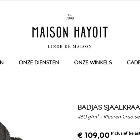
EN
ONZE DIENSTEN
ONZE WINKELS
CAD
URWERK
OP MAAT
TAFEL
KIND
ONZE ONDERH
NDJE
TAFELKLEED
DEKBED
DOEKJES
SERVET
KUSSEN
OEK
KEUKENDOEK
DEKBEDOVERTREK
BADJAS SJAALKRAA
ELAKEN
SET
KUSSENSLOOP
KEN
HOESLAKEN
460 g/m² - Kleuren "ardoise
BAD
T
BADJAS
€ 109,00
Inclusief belas
PYJAMA