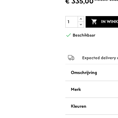
€ 335,00
ACCESSOIRES

IN WIN

Beschikbaar
Expected delivery 
Omschrijving
Merk
Kleuren