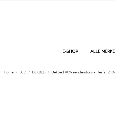
E-SHOP
ALLE MERK
BED
ONS BORDU
BAD
Home
BED
DEKBED
Dekbed 90% eendendons - Herfst 240
DEKBED
WASHA
KUSSEN
GASTEN
DEKBEDOVERTREK
HANDD
KUSSENSLOOP
DOUCH
HOESLAKEN
BADLA
LAKEN
BADJAS
MATRAS BESCHERMER
BADMA
PLAID