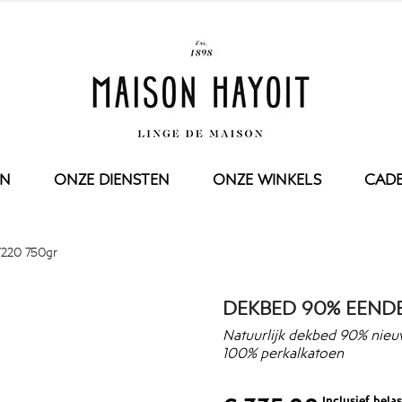
EN
ONZE DIENSTEN
ONZE WINKELS
CAD
URWERK
OP MAAT
TAFEL
KIND
ONZE ONDERH
/220 750gr
NDJE
TAFELKLEED
DEKBED
DOEKJES
SERVET
KUSSEN
OEK
KEUKENDOEK
DEKBEDOVERTREK
DEKBED 90% EENDE
ELAKEN
SET
KUSSENSLOOP
KEN
HOESLAKEN
Natuurlijk dekbed 90% nieu
100% perkalkatoen
BAD
T
BADJAS
PYJAMA
Inclusief bela