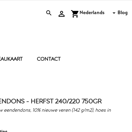
Nederlands
Blog


shopping_cart

EAUKAART
CONTACT
OUDSTIPS
ACCESSOIRES
KAARS
MIST
KUSSEN
NDONS - HERFST 240/220 750GR
STRANDLAKEN
NACHT MASKER
w eendendons, 10% nieuwe veren (142 g/m2), hoes in
FLEECE BADJAS
TAS
ANDEREN
sting