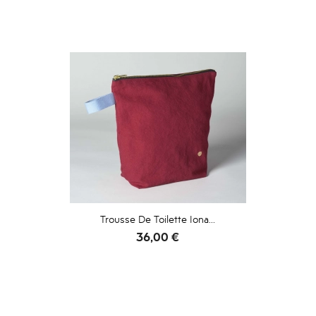
Trousse De Toilette Iona...
Prix
36,00 €