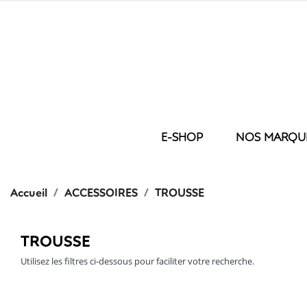
E-SHOP
NOS MARQU
LIT
NOS BRODER
BAIN
Accueil
ACCESSOIRES
TROUSSE
COUETTE
GANT D
OREILLER
SERVIET
HOUSSE DE COUETTE
SERVIE
TROUSSE
TAIE
DRAP D
DRAP HOUSSE
DRAP D
Utilisez les filtres ci-dessous pour faciliter votre recherche.
DRAP PLAT
PEIGNO
PROTEGE MATELAS
TAPIS D
PLAID