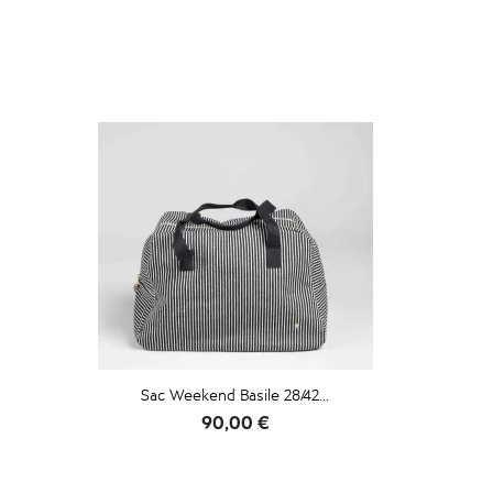
Sac Weekend Basile 28/42...
Prix
90,00 €