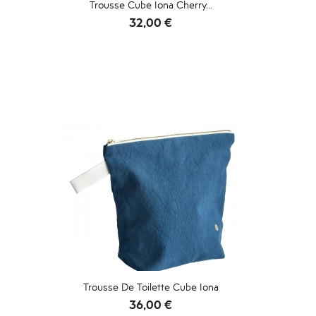
Trousse Cube Iona Cherry...
Prix
32,00 €
Trousse De Toilette Cube Iona
Prix
36,00 €