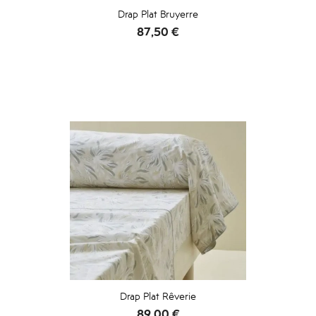
Drap Plat Bruyerre
Prix
87,50 €
Drap Plat Rêverie
Prix
89,00 €