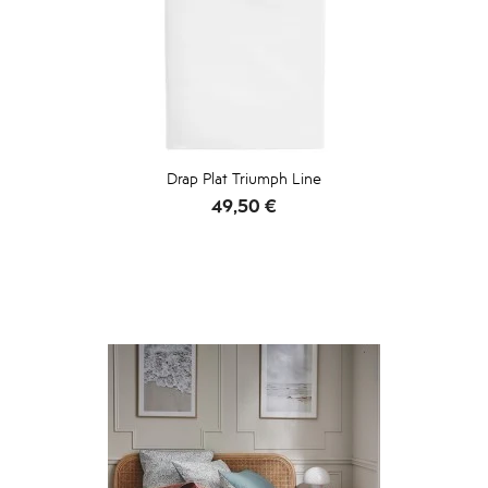
Drap Plat Triumph Line
Prix
49,50 €