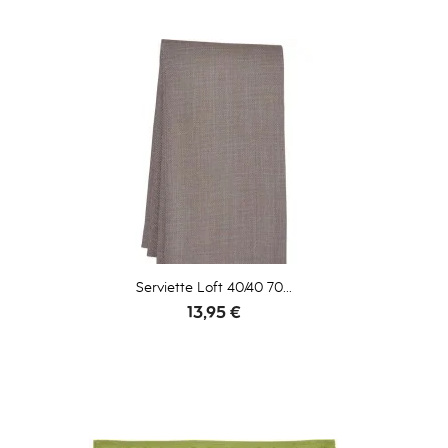
Serviette Loft 40/40 70...
Prix
13,95 €