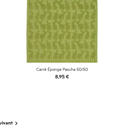
Carré Éponge Pascha 50/50
Prix
8,95 €
uivant
