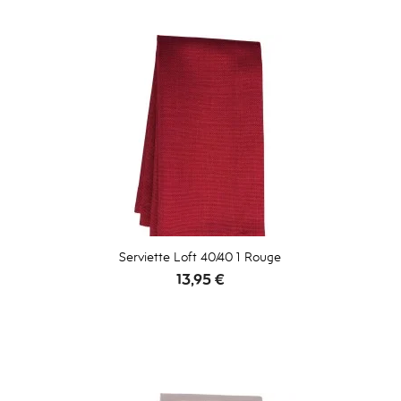
Serviette Loft 40/40 1 Rouge
Prix
13,95 €