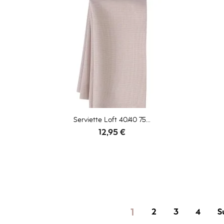
Serviette Loft 40/40 75...
Prix
12,95 €
1
2
3
4
S