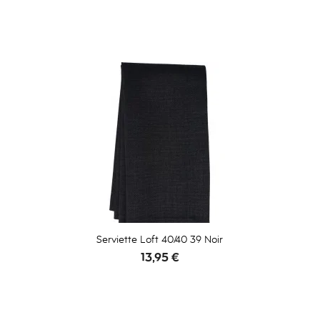
Serviette Loft 40/40 39 Noir
Prix
13,95 €