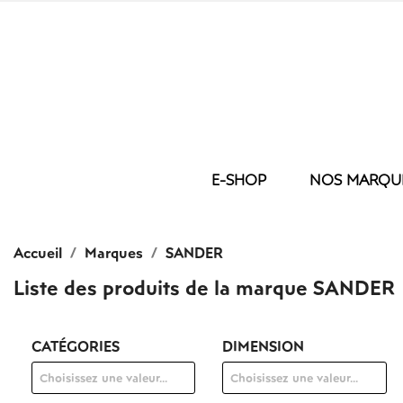
E-SHOP
NOS MARQU
LIT
NOS BRODER
BAIN
Accueil
Marques
SANDER
COUETTE
GANT D
OREILLER
SERVIET
Liste des produits de la marque SANDER
HOUSSE DE COUETTE
SERVIE
TAIE
DRAP D
DRAP HOUSSE
DRAP D
CATÉGORIES
DIMENSION
DRAP PLAT
PEIGNO
PROTEGE MATELAS
TAPIS D
PLAID