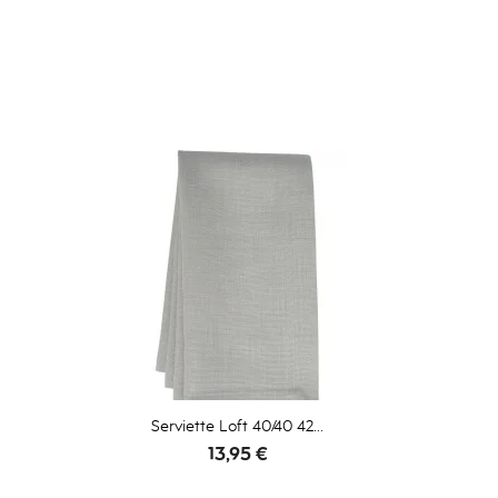
Serviette Loft 40/40 42...
Prix
13,95 €