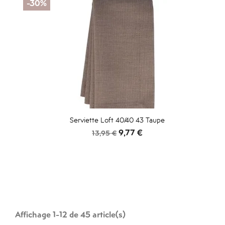
-30%
Serviette Loft 40/40 43 Taupe
Prix
Prix
9,77 €
13,95 €
de
base
Affichage 1-12 de 45 article(s)