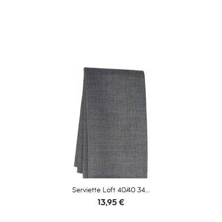
ACCESSOIRES
Serviette Loft 40/40 34...
Prix
13,95 €