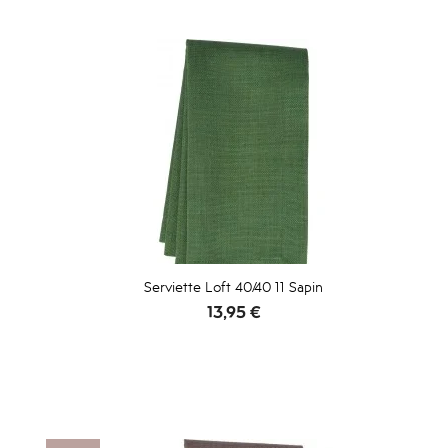
Serviette Loft 40/40 11 Sapin
Prix
13,95 €