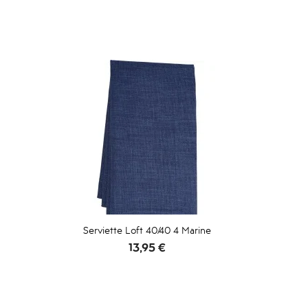
Serviette Loft 40/40 4 Marine
Prix
13,95 €