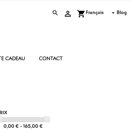
Français
Blog


shopping_cart

TE CADEAU
CONTACT
 D’ENTRETIEN
ACCESSOIRES
BOUGIE
BRUME
E
COUSSIN
DRAP DE PLAGE
MASQUE DE NUIT
RIX
PEIGNOIR POLAIRE
TROUSSE
0,00 € - 165,00 €
DIVERS