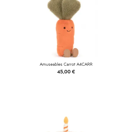
Amuseables Carrot A4CARR
Prix
45,00 €