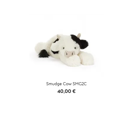
Smudge Cow SMG2C
Prix
40,00 €