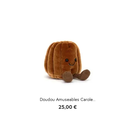
Doudou Amuseables Carole...
Prix
25,00 €