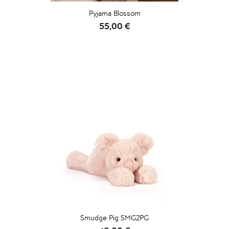
Pyjama Blossom
Prix
55,00 €
Smudge Pig SMG2PG