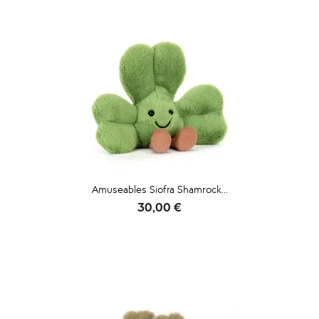
Amuseables Siofra Shamrock...
Prix
30,00 €