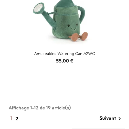
Amuseables Watering Can A2WC
Prix
55,00 €
Affichage 1-12 de 19 article(s)
1
Suivant

2