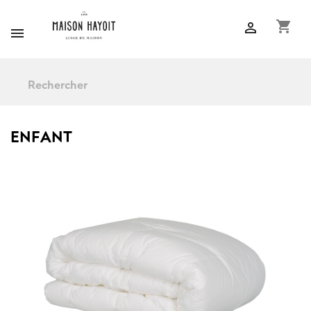
shopping_cart


ENFANT