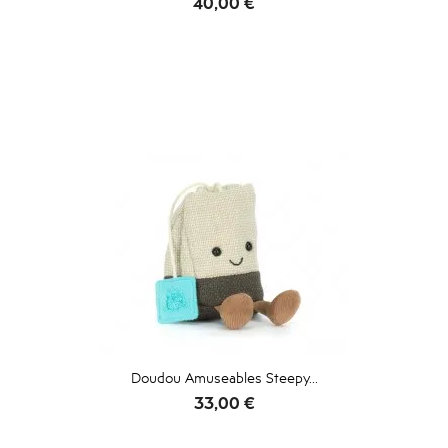
Prix
40,00 €
Doudou Amuseables Steepy...
Prix
33,00 €