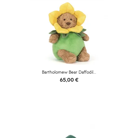
Bartholomew Bear Daffodil...
Prix
65,00 €