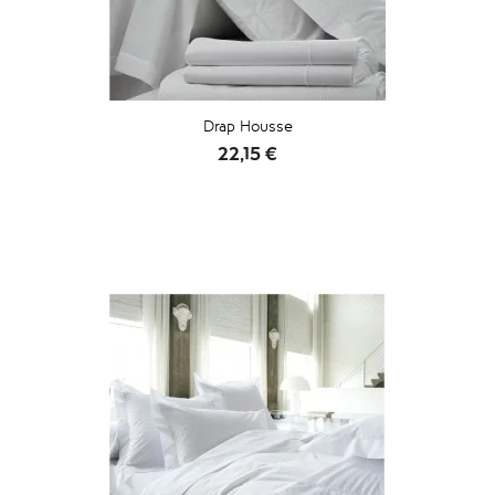
Drap Housse
Prix
22,15 €