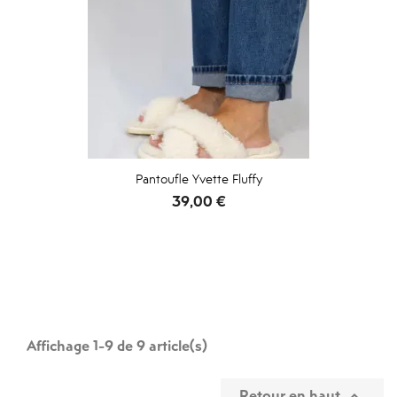
Pantoufle Yvette Fluffy
Prix
39,00 €
Affichage 1-9 de 9 article(s)
Retour en haut