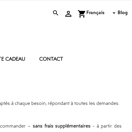
Français
Blog


shopping_cart

TE CADEAU
CONTACT
 D’ENTRETIEN
ACCESSOIRES
BOUGIE
BRUME
E
COUSSIN
DRAP DE PLAGE
daptés à chaque besoin, répondant à toutes les demandes.
MASQUE DE NUIT
PEIGNOIR POLAIRE
TROUSSE
 le commander –
sans frais supplémentaires
- à partir des
DIVERS