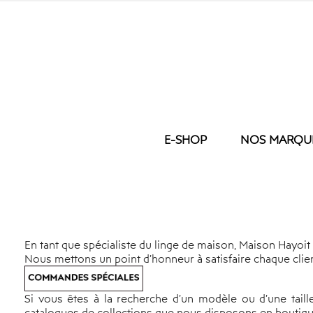
E-SHOP
NOS MARQU
LIT
NOS BRODER
BAIN
COUETTE
GANT D
OREILLER
SERVIET
HOUSSE DE COUETTE
SERVIE
TAIE
DRAP D
En tant que spécialiste du linge de maison, Maison Hayoit
Nous mettons un point d’honneur à satisfaire chaque clien
DRAP HOUSSE
DRAP D
DRAP PLAT
PEIGNO
PROTEGE MATELAS
TAPIS D
Si vous êtes à la recherche d’un modèle ou d’une tail
PLAID
catalogues de collections que nous disposons en boutiqu