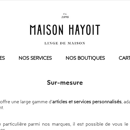
ES
NOS SERVICES
NOS BOUTIQUES
CAR
IES
SUR-MESURE
TABLE
ENFANT
NOS CONSEILS
Sur-mesure
E TOILETTE
NAPPE
COUETTE
TE INVITÉ
SERVIETTE DE TABLE
OREILLER
TTE DE TOILETTE
TORCHON
HOUSSE DE COUETT
E DOUCHE
SET
TAIE D'OREILLER
 offre une large gamme d’
articles et services personnalisés
, a
t.
E BAIN
DRAP HOUSSE
IR
BAIN
E BAIN
PEIGNOIR
le particulière parmi nos marques, il est possible de vous
PYJAMAS
es.