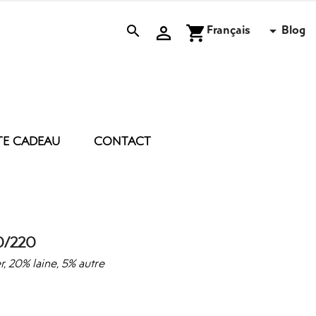
Français
Blog


shopping_cart

TE CADEAU
CONTACT
 D’ENTRETIEN
ACCESSOIRES
BOUGIE
BRUME
E
COUSSIN
0/220
DRAP DE PLAGE
MASQUE DE NUIT
, 20% laine, 5% autre
PEIGNOIR POLAIRE
TROUSSE
DIVERS