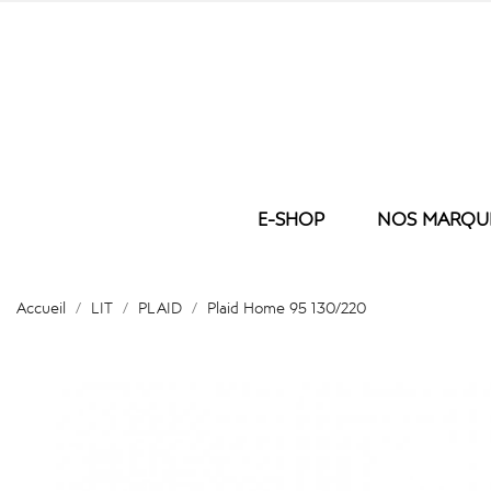
E-SHOP
NOS MARQU
LIT
NOS BRODER
BAIN
Accueil
LIT
PLAID
Plaid Home 95 130/220
COUETTE
GANT D
OREILLER
SERVIET
HOUSSE DE COUETTE
SERVIE
TAIE
DRAP D
DRAP HOUSSE
DRAP D
DRAP PLAT
PEIGNO
PROTEGE MATELAS
TAPIS D
PLAID