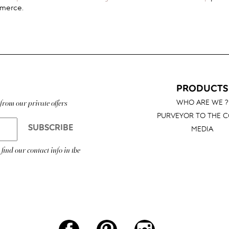
ACC
mmerce.
PRODUCTS
WHO ARE WE ?
from our private offers
PURVEYOR TO THE 
MEDIA
ind our contact info in the
Facebook
Pinterest
Instagram