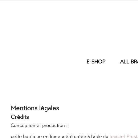
E-SHOP
ALL B
NEW
BED
OUR EMBROI
SPRING/SUMMER 2026
EIDERDOWN
Various
PILLOW
Table
DUVET COVER
Mentions légales
Bed
PILLOWCASE
FITTED SHEET
Crédits
FLAT SHEET
Conception et production :
MATTRESS PROTECTOR
PLAID
cette boutique en ligne a été créée à l'aide du
logiciel Pres