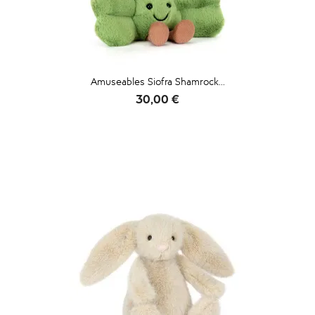
Amuseables Siofra Shamrock...
Prix
30,00 €