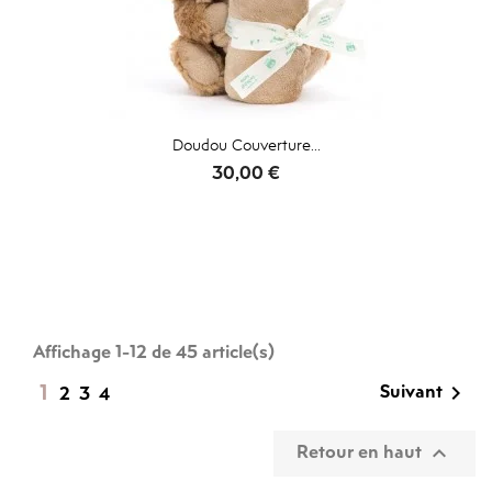
Doudou Couverture...
Prix
30,00 €
Affichage 1-12 de 45 article(s)
1
Suivant

2
3
4
Retour en haut
