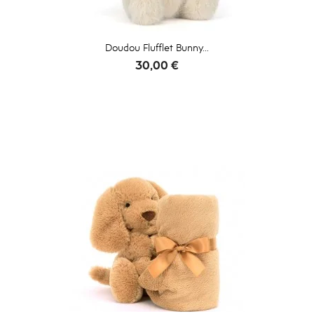
Doudou Flufflet Bunny...
Prix
30,00 €