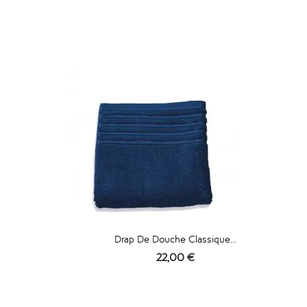
Drap De Douche Classique...
Prix
22,00 €