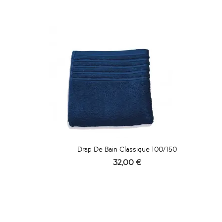
Drap De Bain Classique 100/150
Prix
32,00 €