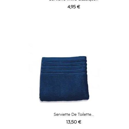
Prix
4,95 €
Serviette De Toilette...
Prix
13,50 €