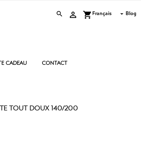
Français
Blog


shopping_cart

TE CADEAU
CONTACT
 D’ENTRETIEN
ACCESSOIRES
BOUGIE
BRUME
E
COUSSIN
TE TOUT DOUX 140/200
DRAP DE PLAGE
MASQUE DE NUIT
PEIGNOIR POLAIRE
TROUSSE
DIVERS