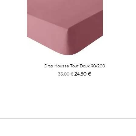
Drap Housse Tout Doux 90/200
Prix
Prix
24,50 €
35,00 €
de
base