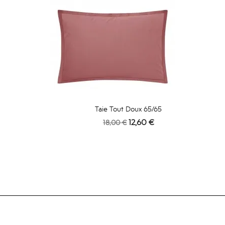
Taie Tout Doux 65/65
Prix
Prix
12,60 €
18,00 €
de
base