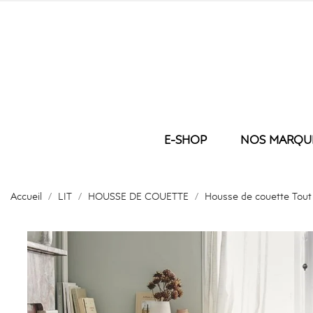
E-SHOP
NOS MARQU
LIT
NOS BRODER
BAIN
Accueil
LIT
HOUSSE DE COUETTE
COUETTE
Housse de couette Tout
GANT D
OREILLER
SERVIET
HOUSSE DE COUETTE
SERVIE
TAIE
DRAP D
DRAP HOUSSE
DRAP D
DRAP PLAT
PEIGNO
PROTEGE MATELAS
TAPIS D
PLAID