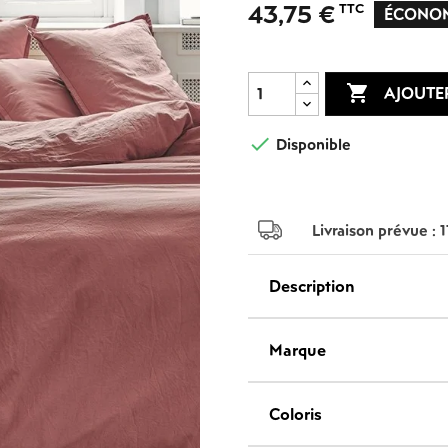
43,75 €
TTC
ACCESSOIRES
ÉCONOM

AJOUTE

Disponible
Livraison prévue :
Description
Marque
Coloris