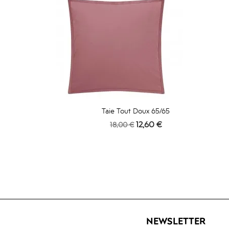
Taie Tout Doux 65/65
Prix
Prix
12,60 €
18,00 €
de
base
NEWSLETTER