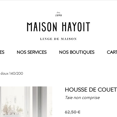
ES
NOS SERVICES
NOS BOUTIQUES
CAR
IES
SUR-MESURE
TABLE
ENFANT
NOS CONSEILS
 doux 140/200
E TOILETTE
NAPPE
COUETTE
TE INVITÉ
SERVIETTE DE TABLE
OREILLER
TTE DE TOILETTE
TORCHON
HOUSSE DE COUETT
HOUSSE DE COUET
E DOUCHE
SET
TAIE D'OREILLER
E BAIN
DRAP HOUSSE
Taie non comprise
IR
BAIN
E BAIN
PEIGNOIR
62,50 €
PYJAMAS