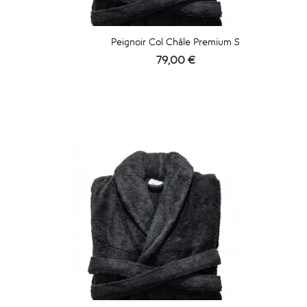
Peignoir Col Châle Premium S
Prix
79,00 €